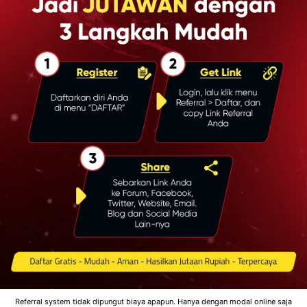
Referral system tidak dipungut biaya apapun. Hanya dengan modal online saja