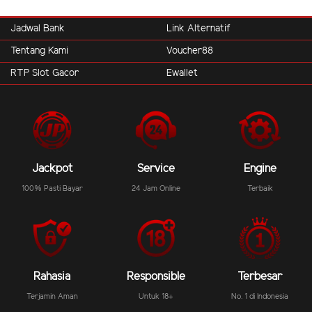
Jadwal Bank
Link Alternatif
Tentang Kami
Voucher88
RTP Slot Gacor
Ewallet
Jackpot
Service
Engine
100% Pasti Bayar
24 Jam Online
Terbaik
Rahasia
Responsible
Terbesar
Terjamin Aman
Untuk 18+
No. 1 di Indonesia