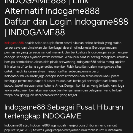
INDOGAME888 | Link
Alternatif Indogame888 |
Daftar dan Login Indogame888
| INDOGAME88
Indogame888
adalah salah satu platform resmi hiburan online terbaik yang sudah
terpercaya dan dimainkan dari berbagai daerah di Indonesia. Berbagai macam
permainan yang tersedia sangat menarik dan berkualitas tinggi dengan sistem engine
canggih sehingga nyaman ketika bermain. Walaupun saat ini sering mengalami kendala
berupa pemblokiran akses oleh pihak berwenang, Indogame888 selalu meng-update
link alternatif terbaru agar setiap member tidak kesulitan dalam mengakses situs
untuk masuk ke dalam akun maupun daftar sebagai pemain baru.
Indogame888 kini hadir juga dengan inovasi terbaru dan terus melalukan update
sehingga permainan dapat di akses mudah dari berbagai perangkat dari komputer,
laptop, tablet maupun smartphone Anda. Dengan kombinasi yang terbaik, kami juga
yakin setiap member akan mendapatkan kenyamanan dan pelayanan yang terbaik
tanpa ada gangguan dari pemblokiran yang terjadi.
Indogame88 Sebagai Pusat Hiburan
terlengkap INDOGAME
Indogame88 atau Indogame888 juga sudah menjadi pusat hiburan yang sangat
populer sejak 2021, fasilitas yang lengkap menjadikan nilai terbaik untuk dirasakan