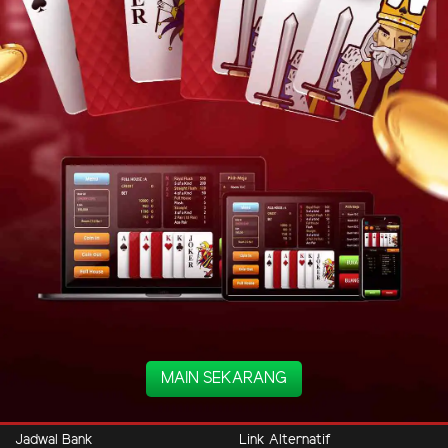
MAIN SEKARANG
Jadwal Bank
Link Alternatif