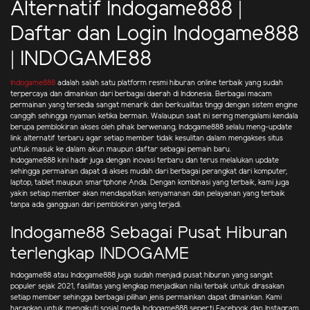
Alternatif Indogame888 |
Daftar dan Login Indogame888
| INDOGAME88
Indogame888
adalah salah satu platform resmi hiburan online terbaik yang sudah
terpercaya dan dimainkan dari berbagai daerah di Indonesia. Berbagai macam
permainan yang tersedia sangat menarik dan berkualitas tinggi dengan sistem engine
canggih sehingga nyaman ketika bermain. Walaupun saat ini sering mengalami kendala
berupa pemblokiran akses oleh pihak berwenang, Indogame888 selalu meng-update
link alternatif terbaru agar setiap member tidak kesulitan dalam mengakses situs
untuk masuk ke dalam akun maupun daftar sebagai pemain baru.
Indogame888 kini hadir juga dengan inovasi terbaru dan terus melalukan update
sehingga permainan dapat di akses mudah dari berbagai perangkat dari komputer,
laptop, tablet maupun smartphone Anda. Dengan kombinasi yang terbaik, kami juga
yakin setiap member akan mendapatkan kenyamanan dan pelayanan yang terbaik
tanpa ada gangguan dari pemblokiran yang terjadi.
Indogame88 Sebagai Pusat Hiburan
terlengkap INDOGAME
Indogame88 atau Indogame888 juga sudah menjadi pusat hiburan yang sangat
populer sejak 2021, fasilitas yang lengkap menjadikan nilai terbaik untuk dirasakan
setiap member sehingga berbagai pilihan jenis permainkan dapat dimainkan. Kami
harapkan untuk mengikuti sosial media Indogame888 seperti Facebook dan Instagram